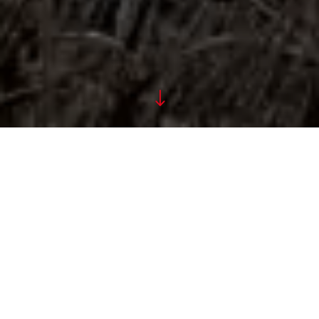
"
←
TOYOTA GR86 RAEDER MOTORSPORT
TOYOTA GR YARIS 2024 – PŘESNĚJŠÍ A RYCHLEJŠÍ
→
Říká se, že zakázané ovoce chutná
nejlépe. Něco na tom asi bude, protože
tento Land Cruiser 300 je mimořádně